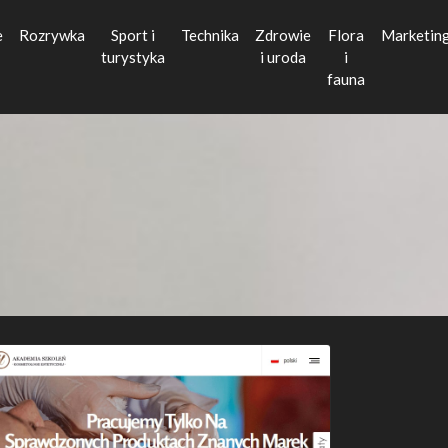
e
Rozrywka
Sport i
Technika
Zdrowie
Flora
Marketin
turystyka
i uroda
i
fauna