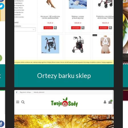
k
Ortezy barku sklep