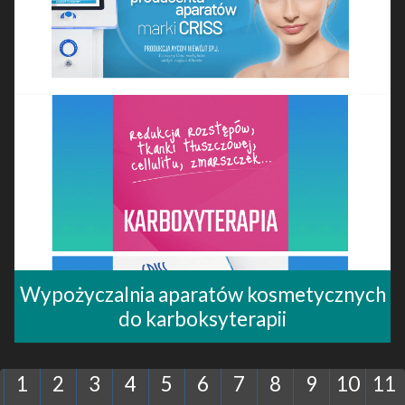
Wypożyczalnia aparatów kosmetycznych
do karboksyterapii
1
2
3
4
5
6
7
8
9
10
11