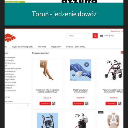
Toruń - jedzenie dowóz