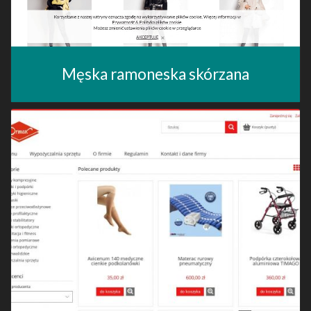
Męska ramoneska skórzana