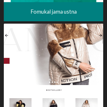
Fomukal jama ustna