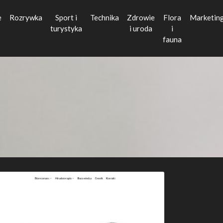
e
Rozrywka
Sport i
Technika
Zdrowie
Flora
Marketin
turystyka
i uroda
i
fauna