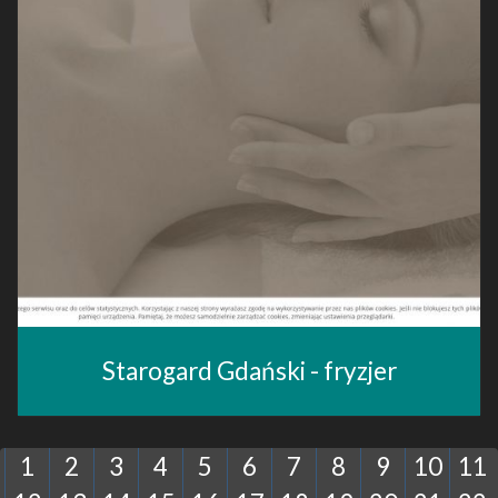
Starogard Gdański - fryzjer
1
2
3
4
5
6
7
8
9
10
11