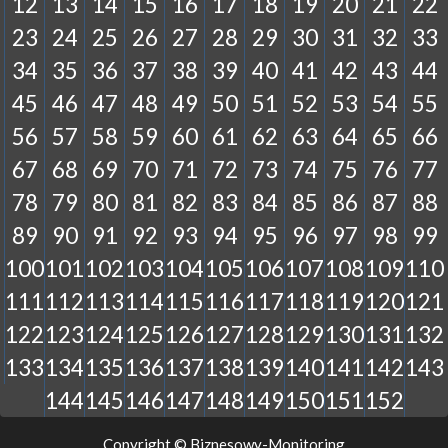
12
13
14
15
16
17
18
19
20
21
22
23
24
25
26
27
28
29
30
31
32
33
34
35
36
37
38
39
40
41
42
43
44
45
46
47
48
49
50
51
52
53
54
55
56
57
58
59
60
61
62
63
64
65
66
67
68
69
70
71
72
73
74
75
76
77
78
79
80
81
82
83
84
85
86
87
88
89
90
91
92
93
94
95
96
97
98
99
100
101
102
103
104
105
106
107
108
109
110
111
112
113
114
115
116
117
118
119
120
121
122
123
124
125
126
127
128
129
130
131
132
133
134
135
136
137
138
139
140
141
142
143
144
145
146
147
148
149
150
151
152
Copyright © Biznesowy-Monitoring